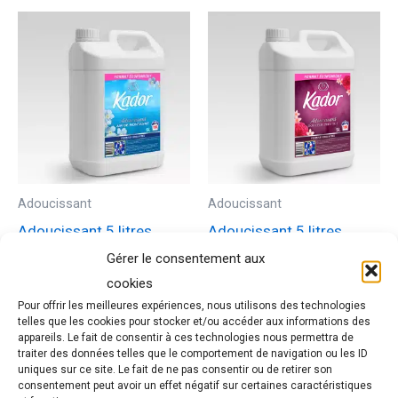
Adoucissant
Adoucissant
Adoucissant 5 litres
Adoucissant 5 litres
KADOR Air de Montagne
KADOR Douceur Prestige
Gérer le consentement aux
cookies
Vente Réservée aux
Vente Réservée aux
Professionnels
Professionnels
Pour offrir les meilleures expériences, nous utilisons des technologies
telles que les cookies pour stocker et/ou accéder aux informations des
appareils. Le fait de consentir à ces technologies nous permettra de
traiter des données telles que le comportement de navigation ou les ID
uniques sur ce site. Le fait de ne pas consentir ou de retirer son
consentement peut avoir un effet négatif sur certaines caractéristiques