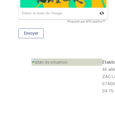
Établ
46 all
ZAC La
07400 
04 75 