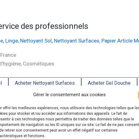
rvice des professionnels
he
,
Linge
,
Nettoyant Sol
,
Nettoyant Surfaces
,
Papier Article 
 France
s d’hygiène, Cosmétiques
l
Acheter Nettoyant Surfaces
Acheter Gel Douche
Gérer le consentement aux cookies
rfum
Acheter Essuie-tout Papier WC
Acheter Flacon 
r offrir les meilleures expériences, nous utilisons des technologies telles que le
kies pour stocker et/ou accéder aux informations des appareils. Le fait de
sentir à ces technologies nous permettra de traiter des données telles que le
portement de navigation ou les ID uniques sur ce site. Le fait de ne pas consent
de retirer son consentement peut avoir un effet négatif sur certaines
actéristiques et fonctions.