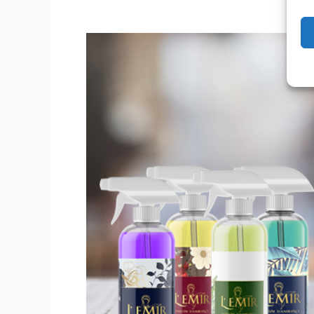
service
des
professionnels