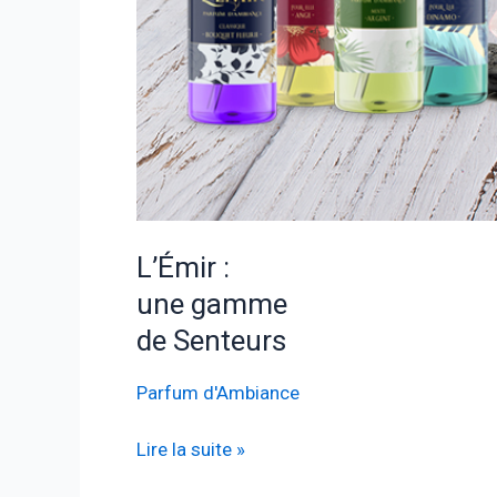
L’Émir :
une gamme
de Senteurs
Parfum d'Ambiance
L’Émir
Lire la suite »
: