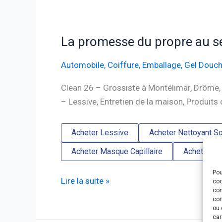
La promesse du propre au se
Automobile
,
Coiffure
,
Emballage
,
Gel Douc
Clean 26 – Grossiste à Montélimar, Drôme,
– Lessive, Entretien de la maison, Produit
Acheter Lessive
Acheter Nettoyant So
Acheter Masque Capillaire
Acheter Pa
Pou
La
Lire la suite »
coo
con
promesse
com
du
ou 
car
propre au