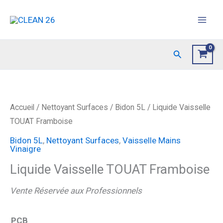
Aller
au
contenu
Rechercher
Accueil
/
Nettoyant Surfaces
/
Bidon 5L
/ Liquide Vaisselle
TOUAT Framboise
Bidon 5L
,
Nettoyant Surfaces
,
Vaisselle Mains
Vinaigre
Liquide Vaisselle TOUAT Framboise
Vente Réservée aux Professionnels
PCB