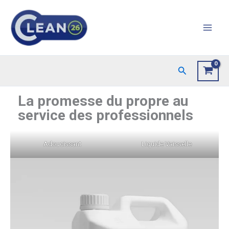
Aller
au
contenu
Rechercher
La promesse du propre au
service des professionnels
Adoucissant
Liquide Vaisselle