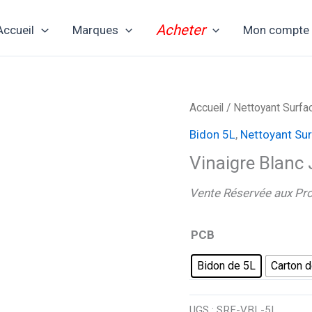
Acheter
Accueil
Marques
Mon compte
Accueil
/
Nettoyant Surfa
Bidon 5L
,
Nettoyant Su
Vinaigre Blanc
Vente Réservée aux Pr
PCB
Bidon de 5L
Carton d
UGS :
SRF-VBL-5L